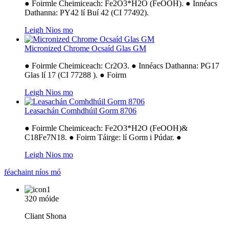
● Foirmle Cheimiceach: Fe2O3*H2O (FeOOH). ● Innéacs
Dathanna: PY42 lí Buí 42 (CI 77492).
Leigh Nios mo
Micronized Chrome Ocsaíd Glas GM
● Foirmle Cheimiceach: Cr2O3. ● Innéacs Dathanna: PG17
Glas lí 17 (CI 77288 ). ● Foirm
Leigh Nios mo
Leasachán Comhdhúil Gorm 8706
● Foirmle Cheimiceach: Fe2O3*H2O (FeOOH)&
C18Fe7N18. ● Foirm Táirge: lí Gorm i Púdar. ●
Leigh Nios mo
féachaint níos mó
320 móide
Cliant Shona