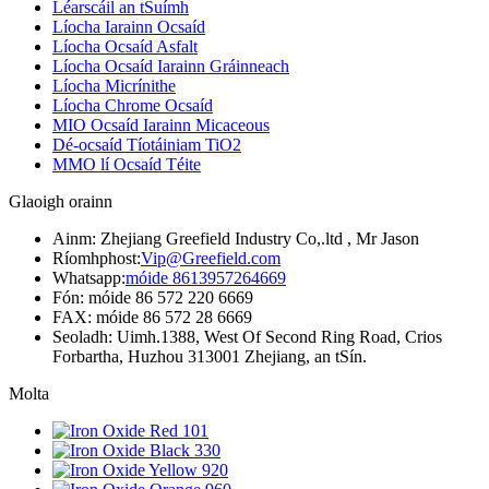
Léarscáil an tSuímh
Líocha Iarainn Ocsaíd
Líocha Ocsaíd Asfalt
Líocha Ocsaíd Iarainn Gráinneach
Líocha Micrínithe
Líocha Chrome Ocsaíd
MIO Ocsaíd Iarainn Micaceous
Dé-ocsaíd Tíotáiniam TiO2
MMO lí Ocsaíd Téite
Glaoigh orainn
Ainm: Zhejiang Greefield Industry Co,.ltd , Mr Jason
Ríomhphost:
Vip@Greefield.com
Whatsapp:
móide 8613957264669
Fón: móide 86 572 220 6669
FAX: móide 86 572 28 6669
Seoladh: Uimh.1388, West Of Second Ring Road, Crios
Forbartha, Huzhou 313001 Zhejiang, an tSín.
Molta