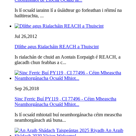
Is lí ocsaíd iarainn lí a úsáidtear go forleathan i réimsí na
hailtireachta, ...
Jul 26,2012
Dlíthe agus Rialacháin REACH a Thuiscint
Is rialachán de chuid an Aontais Eorpaigh é REACH, a
glacadh chun feabhas a c...
Sep 26,2018
Sinc Ferric Buí PY119 , CI 77496 - Céim Mheasctha
Neamhorgánacha Ocsaíd Mhiot...
Is lí ocsaíd mhiotail buí neamhorgánacha céim measctha
neamhorgánach atá buna...