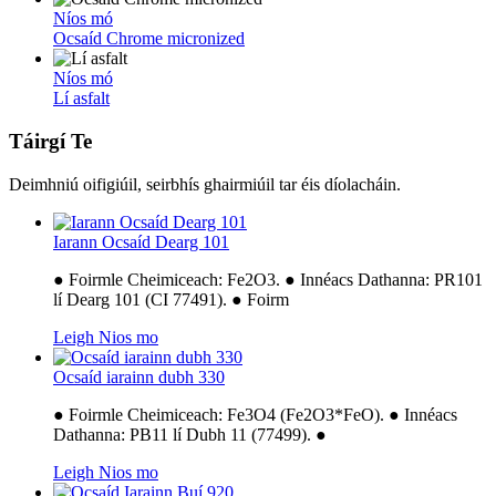
Níos mó
Ocsaíd Chrome micronized
Níos mó
Lí asfalt
Táirgí Te
Deimhniú oifigiúil, seirbhís ghairmiúil tar éis díolacháin.
Iarann ​​Ocsaíd Dearg 101
● Foirmle Cheimiceach: Fe2O3. ● Innéacs Dathanna: PR101
lí Dearg 101 (CI 77491). ● Foirm
Leigh Nios mo
Ocsaíd iarainn dubh 330
● Foirmle Cheimiceach: Fe3O4 (Fe2O3*FeO). ● Innéacs
Dathanna: PB11 lí Dubh 11 (77499). ●
Leigh Nios mo