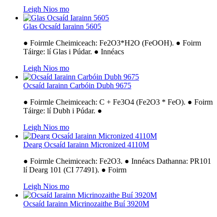
Leigh Nios mo
Glas Ocsaíd Iarainn 5605
● Foirmle Cheimiceach: Fe2O3*H2O (FeOOH). ● Foirm
Táirge: lí Glas i Púdar. ● Innéacs
Leigh Nios mo
Ocsaíd Iarainn Carbóin Dubh 9675
● Foirmle Cheimiceach: C + Fe3O4 (Fe2O3 * FeO). ● Foirm
Táirge: lí Dubh i Púdar. ●
Leigh Nios mo
Dearg Ocsaíd Iarainn Micronized 4110M
● Foirmle Cheimiceach: Fe2O3. ● Innéacs Dathanna: PR101
lí Dearg 101 (CI 77491). ● Foirm
Leigh Nios mo
Ocsaíd Iarainn Micrinozaithe Buí 3920M