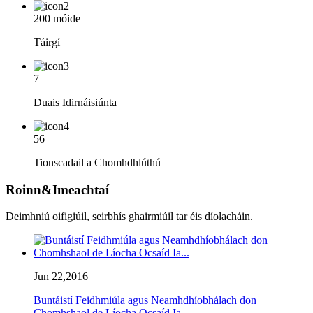
200 móide
Táirgí
7
Duais Idirnáisiúnta
56
Tionscadail a Chomhdhlúthú
Roinn&Imeachtaí
Deimhniú oifigiúil, seirbhís ghairmiúil tar éis díolacháin.
Jun 22,2016
Buntáistí Feidhmiúla agus Neamhdhíobhálach don
Chomhshaol de Líocha Ocsaíd Ia...