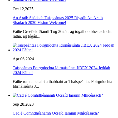
Oct 12,2025
An Araib Shádach Taispeántas 2025 Riyadh An Araib
Shádach 2030 Vision Welcome!
Fáilte Greefield!Saudi Tóg 2025 - ag tógáil do bhealach chun
ratha, ag tógáil...
Apr 06,2024
Taispeántas Foirgníochta Idirnáisiúnta JiBEX 2024 Jeddah
2024 Fáilte!
Fáilte romhat cuairt a thabhairt ar Thaispeántas Foirgníochta
Idirnáisiúnta J...
Sep 28,2023
Cad é Comhdhéanamh Ocsaíd Iarainn Mhícéasach?