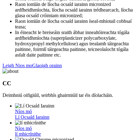
Raon iomlán de líocha ocsaíd iarainn micronized
ardfheidhmíochta, líocha ocsaíd iarainn trédhearcach, líocha
glasa ocsaíd cróimiam micronized;
Raon iomlán de líocha ocsaíd iarainn íseal-mhiotail cobhsaí
teasa;
In éineacht le breiseáin sraith ábhar innealtóireachta tógála
ardfheidhmíochta (superplasticizer polycarboxylate,
hydroxypropyl methylcellulose) agus trealamh táirgeachta
paitinne, foirmlí táirgeachta paitinne, teicneolaíocht tógála
asfalt daite paitinne etc.
Leigh Nios mo
Glaoigh orainn
CC
Deimhniú oifigiúil, seirbhís ghairmiúil tar éis díolacháin.
Níos mó
Lí Ocsaíd Iarainn
Níos mó
lí mhicrínithe