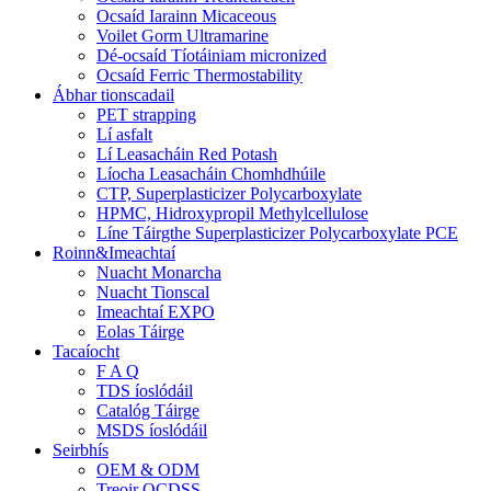
Ocsaíd Iarainn Micaceous
Voilet Gorm Ultramarine
Dé-ocsaíd Tíotáiniam micronized
Ocsaíd Ferric Thermostability
Ábhar tionscadail
PET strapping
Lí asfalt
Lí Leasacháin Red Potash
Líocha Leasacháin Chomhdhúile
CTP, Superplasticizer Polycarboxylate
HPMC, Hidroxypropil Methylcellulose
Líne Táirgthe Superplasticizer Polycarboxylate PCE
Roinn&Imeachtaí
Nuacht Monarcha
Nuacht Tionscal
Imeachtaí EXPO
Eolas Táirge
Tacaíocht
F A Q
TDS íoslódáil
Catalóg Táirge
MSDS íoslódáil
Seirbhís
OEM & ODM
Treoir QCDSS