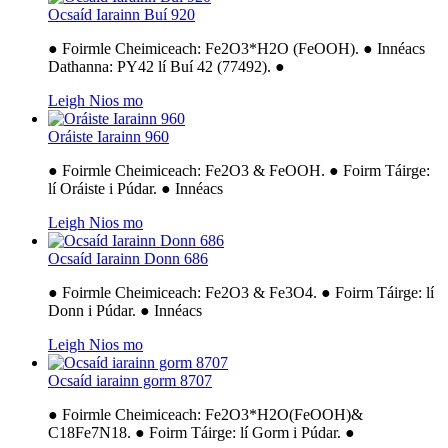
Ocsaíd Iarainn Buí 920
● Foirmle Cheimiceach: Fe2O3*H2O (FeOOH). ● Innéacs
Dathanna: PY42 lí Buí 42 (77492). ●
Leigh Nios mo
Oráiste Iarainn 960
● Foirmle Cheimiceach: Fe2O3 & FeOOH. ● Foirm Táirge:
lí Oráiste i Púdar. ● Innéacs
Leigh Nios mo
Ocsaíd Iarainn Donn 686
● Foirmle Cheimiceach: Fe2O3 & Fe3O4. ● Foirm Táirge: lí
Donn i Púdar. ● Innéacs
Leigh Nios mo
Ocsaíd iarainn gorm 8707
● Foirmle Cheimiceach: Fe2O3*H2O(FeOOH)&
C18Fe7N18. ● Foirm Táirge: lí Gorm i Púdar. ●