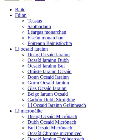
Baile
Fúinn
Teastas
Saotharlann
Léargas monarchan
Físeán monarchan
Foireann Bainistíochta
Lí ocsaíd iarainn
Dearg Ocsaíd Iarainn
Ocsaíd Iarainn Dubh
Ocsaíd Iarainn Buí
Oráiste Iarainn Ocsaíd
Donn Ocsaíd Iarainn
Gorm Ocsaíd Iarainn
Glas Ocsaíd Iarainn
Beige Iarann ​​Ocsaíd
Carbón Dubh Stroighne
Lí Ocsaíd Iarainn Gráinneach
Lí micronáilte
Dearg Ocsaíd Micrónach
Dubh Ocsaíd Micrónach
Buí Ocsaíd Micrónach
Ocsaíd Chrome micronized
Ocsaíd Iarainn Trédhearcach