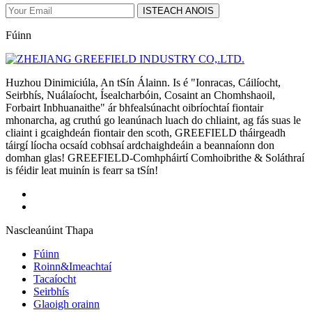
ISTEACH ANOIS
Fúinn
Huzhou Dinimiciúla, An tSín Álainn. Is é "Ionracas, Cáilíocht,
Seirbhís, Nuálaíocht, Ísealcharbóin, Cosaint an Chomhshaoil,
Forbairt Inbhuanaithe" ár bhfealsúnacht oibríochtaí fiontair
mhonarcha, ag cruthú go leanúnach luach do chliaint, ag fás suas le
cliaint i gcaighdeán fiontair den scoth, GREEFIELD tháirgeadh
táirgí líocha ocsaíd cobhsaí ardchaighdeáin a beannaíonn don
domhan glas! GREEFIELD-Comhpháirtí Comhoibrithe & Soláthraí
is féidir leat muinín is fearr sa tSín!
Nascleanúint Thapa
Fúinn
Roinn&Imeachtaí
Tacaíocht
Seirbhís
Glaoigh orainn