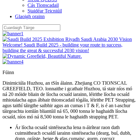
Cás Tionscadail
Staidéar Teicniúil
Glaoigh orainn
Fúinn
Dinimiciúla Huzhou, an tSín álainn. Zhejiang CO TIONSCAL
GREEFIELD, TEO. lonnaithe i gcathair Huzhou, tá stair níos mó
ná 20 móide bliain de líocha ocsaíd iarainn, léirithe líocha ocsaíd
mhiotalacha agus ábhair thionscadail tógála, léirithe PET Strapping,
agus taithí táirgthe saibhir agus an cumas i T & F, is é an t-aschur
táirgeachta iomlán bliantúil ná 65, 000 tonna le haghaidh líocha
ocsaíd, níos mó ná 8,500 tonna le haghaidh strapping PET.
Ár líocha ocsaíd sintéiseacha lena n-áirítear raon dath
cuimsitheach ocsaídí iarainn sintéiseacha (dearg, buí, dubh,
donn, oráiste, beige & glas cumaisc, gorm, corcra);