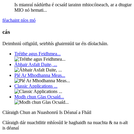
Is mianraí nádúrtha é ocsaíd iarainn mhiocóiseach, ar a dtugtar
MIO nó hemati...
féachaint níos mó
cás
Deimhniú oifigiúil, seirbhís ghairmiúil tar éis díolacháin.
Tréithe agus Feidhmea...
Ábhair Asfalt Daite, ...
Plé Ar Mhodhanna Meas...
Classic Applications ...
Modh chun Glas Ocsaíd...
Cláraigh Chun an Nuashonrú Is Déanaí a Fháil
Cláraigh dár nuachtlitir mhíosúil le haghaidh na nuachta & na n-alt
is déanaí